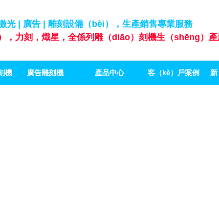
 激光 | 廣告 | 雕刻設備（bèi），生產銷售專業服務
g），力刻，熾星，全係列雕（diāo）刻機生（shēng）產
刻機
廣告雕刻機
產品中心
客（kè）戶案例
新