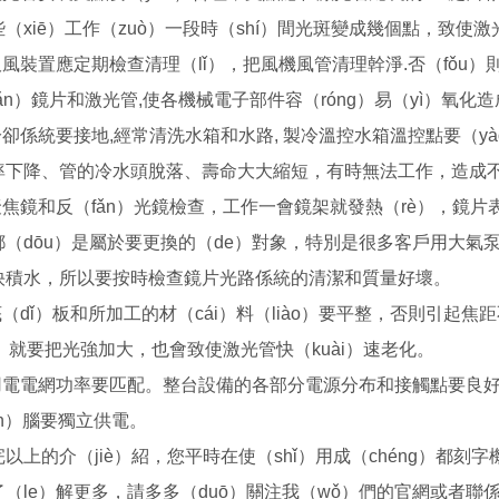
（xiē）工作（zuò）一段時（shí）間光斑變成幾個點，致
.吸風裝置應定期檢查清理（lǐ），把風機風管清理幹淨.否（fǒu
ǎn）鏡片和激光管,使各機械電子部件容（róng）易（yì）氧化造
.冷卻係統要接地,經常清洗水箱和水路, 製冷溫控水箱溫控點要（y
率下降、管的冷水頭脫落、壽命大大縮短，有時無法工作，造成
聚焦鏡和反（fǎn）光鏡檢查，工作一會鏡架就發熱（rè），鏡片表麵
（dōu）是屬於要更換的（de）對象，特別是很多客戶用大氣泵和
快積水，所以要按時檢查鏡片光路係統的清潔和質量好壞。
底（dǐ）板和所加工的材（cái）料（liào）要平整，否則引起焦
一雕一鋸平麵立體鋸片多功能雕刻機（jī）
雕（diāo）刻刀PCD金剛石雕刻刀 花崗岩雕刻刀
g）就要把光強加大，也會致使激光管快（kuài）速老化。
.用電電網功率要匹配。整台設備的各部分電源分布和接觸點要良好
àn）腦要獨立供電。
完以上的介（jiè）紹，您平時在使（shǐ）用成（chéng）都刻
（le）解更多，請多多（duō）關注我（wǒ）們的官網或者聯係（