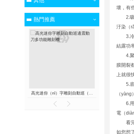
其他
壞，有些
2
熱門推薦
汙染（r
3
結露功
4.
膜開裂都
上就很
5.
激光打標機光纖機二（èr）氧化碳激光雕刻機
高光迷你（nǐ）字雕刻自動巡（xún）邊（biān）震動刀多（duō）功能雕刻機
（yàn
6
電（di
看
如您想了