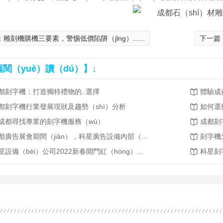
：
雕刻機購機三要素，警惕低價陷阱（jǐng）......
下一篇（
閱（yuè）讀（dú）】↓
都刻字機：打造獨特禮物的..選擇
體驗成
都刻字機行業發展現狀及趨勢（shì）分析
如何選
成都尋找專業的刻字機服務（wù）
成都刻
成都廣告展會期間（jiān），科星廣告設備內部（bù）直銷展廳現貨特價優惠活動!
刻字機
科星設備（bèi）公司2022新春開門紅（hóng）少量現貨優惠活動正式開（kāi）啟, 祝（zhù）大（dà）家：新春愉快! 開門大（dà）吉!