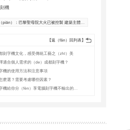
piān）：
巴黎聖母院大火已被控製 建築主體得以（yǐ）保留
【返（fǎn）回列表】
都刻字機文化，感受傳統工藝之（zhī）美
擇適合個人需求的（de）成都刻字機？
字機的使用方法和注意事項
怎麽選？需要考慮哪些因素？
科星刻字機給你分（fèn）享電腦刻字機不輸出的原因及解決方法