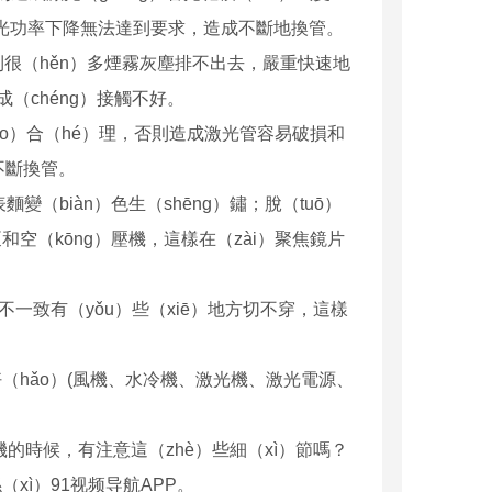
使激光功率下降無法達到要求，造成不斷地換管。
）則很（hěn）多煙霧灰塵排不出去，嚴重快速地
成（chéng）接觸不好。
ào）合（hé）理，否則造成激光管容易破損和
不斷換管。
變（biàn）色生（shēng）鏽；脫（tuō）
空（kōng）壓機，這樣在（zài）聚焦鏡片
距不一致有（yǒu）些（xiē）地方切不穿，這樣
（hǎo）(風機、水冷機、激光機、激光電源、
字機的時候，有注意這（zhè）些細（xì）節嗎？
xì）91视频导航APP。