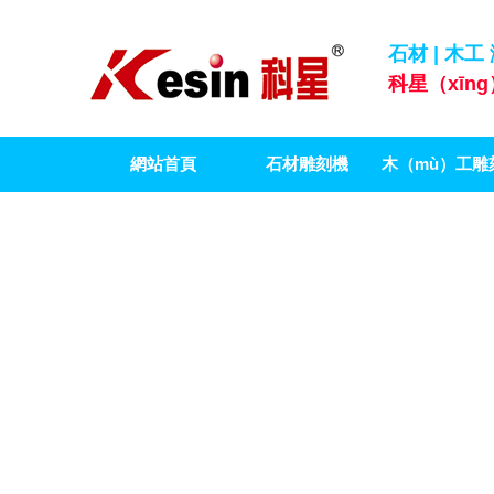
石材 | 木工
科星（xīn
網站首頁
石材雕刻機
木（mù）工雕