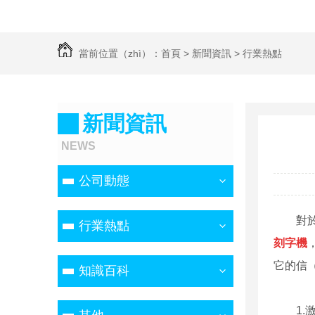
當前位置（zhì）：
首頁
>
新聞資訊
>
行業熱點
新聞資訊
NEWS
公司動態
對
行業熱點
刻字機
它的信（
知識百科
1