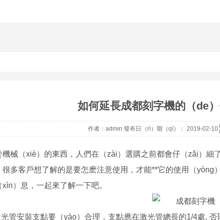
如何延長成都刻字機的（de
作者：admin 發布日（rì）期（qī）： 2019-02-10
於機械（xiè）的東西，人們在（zài）選購之前都會仔（zǎi）
，很多客戶想了解的是要怎麽注意使用，才能**它的使用（yòng
xìn）息，一起來了解一下吧。
.激光管安裝支點要（yào）合理，支點應在激光管總長的1/4處, 