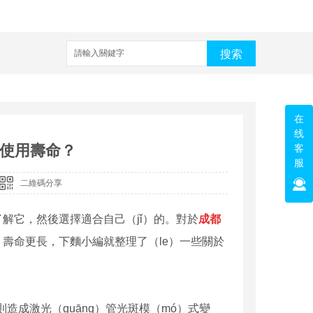
搜索
在
线
）使用壽命？
客
服
二維碼分享
細了解它，然後選擇適合自己（jǐ）的。對於
成都
）壽命更長，下麵小編就整理了（le）一些關於
否則造成激光（guāng）管光斑模（mó）式變