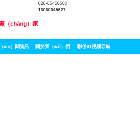
028-85450500
13060045627
廠（chǎng）家
（xīn）聞資訊
關於我（wǒ）們
聯係91视频导航
APP