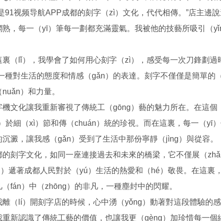
這是91视频导航APP成都的刻字（zì）文化，代代相傳。”店主邊說
熟，每一（yī）筆每一劃都充滿靈氣。我被他的技藝所吸引（yǐ
這裏（lǐ），我學會了如何用心刻字（zì），感受每一次刀鋒劃
ì）一種對生活的態度和情感（gǎn）的表達。刻字不僅僅是簡單的
nuǎn）和力量。
字機文化讓我重新審視了傳統工（gōng）藝的魅力所在。在這個
ì）於細（xì）節和傳（chuán）統的珍視。而在這裏，每一（yī
沉澱，讓我感（gǎn）受到了生活中那份寧靜（jìng）與從容。
激光打標機光纖機（jī）二（èr）氧化碳激（jī）光雕刻機
高光迷你（nǐ）字雕（diāo）刻自動巡邊震動刀多功能雕刻機
都的刻字文化，如同一座連接過去和未來的橋梁，它不僅展（zhǎn）
án）遞著成都人民對於（yú）生活的熱愛和（hé）敬畏。在這裏
（fán）中（zhōng）的非凡，一種塵封中的閃耀。
我離（lí）開刻字店的時候，心中湧（yǒng）動著對這段體驗的感激
重新認識了傳統工藝的價值，也讓我更（gèng）加珍惜每一個細小