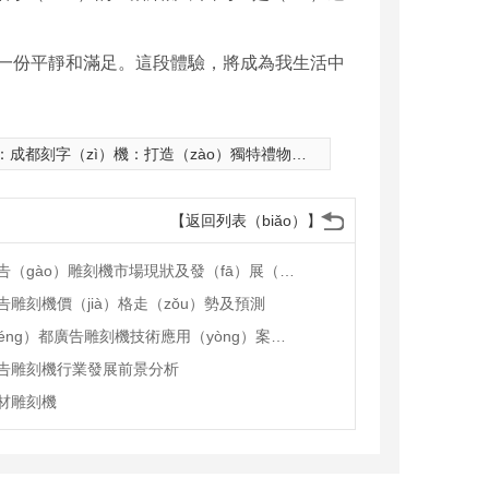
的一份平靜和滿足。這段體驗，將成為我生活中
：
成都刻字（zì）機：打造（zào）獨特禮物的..選擇
【返回列表（biǎo）】
成都廣告（gào）雕刻機市場現狀及發（fā）展（zhǎn）趨（qū）勢分析
告雕刻機價（jià）格走（zǒu）勢及預測
成（chéng）都廣告雕刻機技術應用（yòng）案例分（fèn）享
告雕刻機行業發展前景分析
材雕刻機