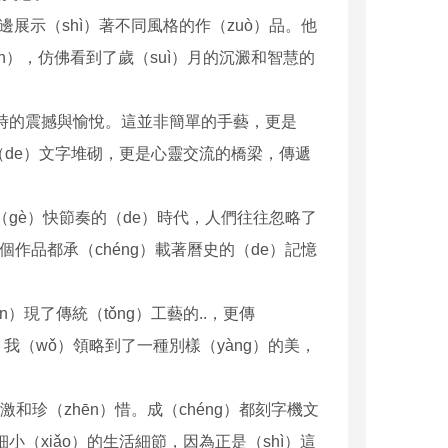
邊展示（shì）著不同風格的作（zuò）品。他
n），仿佛看到了歲（suì）月的沉澱和智慧的
過時的震撼與愉悅。這並非簡單的手藝，更是
（de）文字堆砌，更是心靈交流的橋梁，傳遞
（gè）快節奏的（de）時代，人們往往忽略了
）個作品都承（chéng）載著曆史的（de）記憶
一（yī）雕一鋸平麵立體鋸片多功能雕刻機（jī）
雕（diāo）刻刀PCD金剛石雕刻刀 花崗岩雕刻刀
現了傳統（tǒng）工藝的..，更傳
，我（wǒ）領略到了一種別樣（yàng）的美，
和珍（zhēn）惜。成（chéng）都刻字機文
（xiǎo）的生活細節，因為正是（shì）這