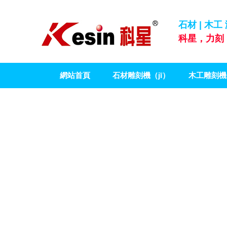
石材 | 木工
科星，力刻，
網站首頁
石材雕刻機（jī）
木工雕刻機