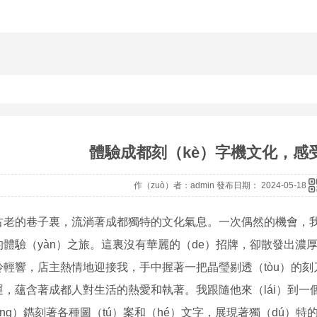
體驗成都刻（kè）字機文化，感
作（zuò）者：admin 發布日期： 2024-05-18
古老的巷子裏，流淌著成都獨特的文化氣息。一次偶然的機會，我
的體驗（yàn）之旅。這裏沒有華麗的（de）招牌，卻散發出濃
鈴輕響，店主熱情地迎接我，手中握著一把晶瑩剔透（tòu）的刻
運，蘊含著成都人對生活的熱愛和執著。我跟隨他來（lái）到一個
àng）鐫刻著各種圖（tú）案和（hé）文字，展現著獨（dú）特