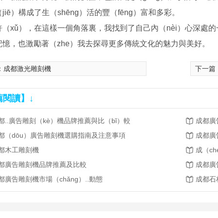
jiē）構成了生（shēng）活的豐（fēng）富和多彩。
許（xǔ），在這樣一個角落裏，我找到了自己內（nèi）心深處
記憶，也激勵著（zhe）我去探尋更多傳統文化的魅力與美好。
：
成都激光雕刻機
下一篇
薦閱讀】↓
都..廣告雕刻（kè）機品牌推薦與比（bǐ）較
都（dōu）廣告雕刻機選購指南及注意事項
成都廣
都木工雕刻機
都廣告雕刻機品牌推薦及比較
成都廣
都廣告雕刻機市場（chǎng）..動態
成都石