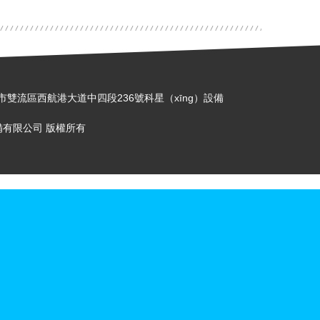
驗區成都市雙流區西航港大道中四段236號科星（xīng）設備
告設備有限公司 版權所有