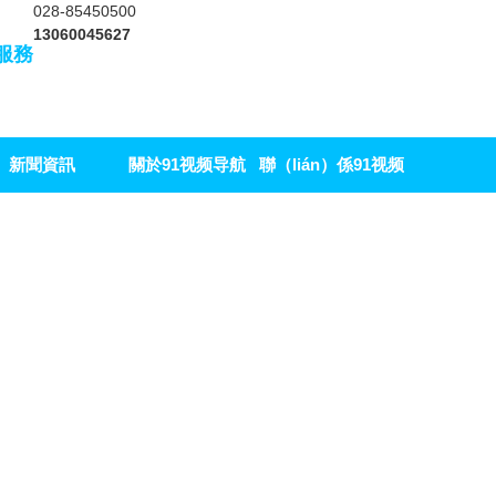
028-85450500
13060045627
）服務
新聞資訊
關於91视频导航
聯（lián）係91视频
APP
导航APP