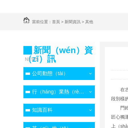
當前位置：
首頁
>
新聞資訊
>
其他
新聞（wén）資
（zī）訊
NEWS
公司動態（tài）
在
行（háng）業熱（rè）點
段別樣
門
知識百科
匠心獨
上（sh