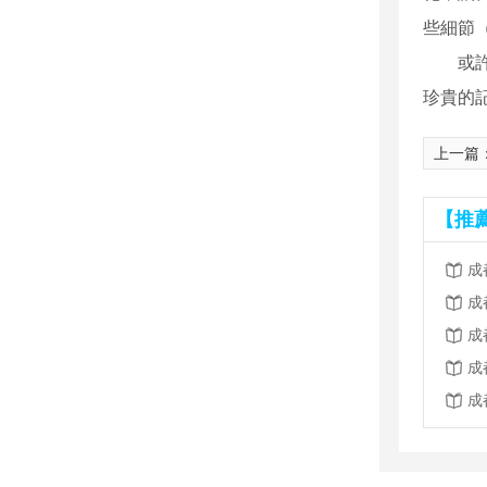
些細節（
或
珍貴的
上一篇
【推
成
成
成
成
成