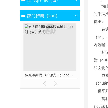
其（qí）他（tā）
“
的手法嫻
熱門推薦（jiàn）
傳承。
在
（sh
著溫暖（
刻
對（du
和文化的
激光雕刻機1390激光（guāng）機力（lì）刻（kè）激光
成
（chu
一種平凡
當
化，讓我