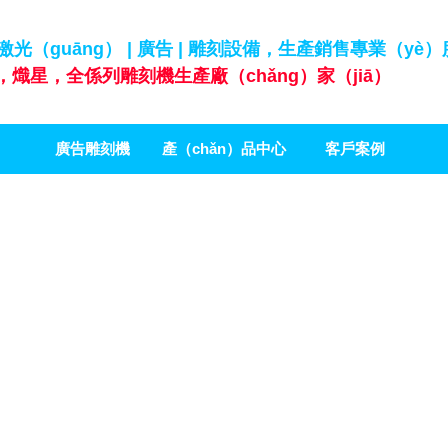
 激光（guāng） | 廣告 | 雕刻設備，生產銷售專業（yè
熾星，全係列雕刻機生產廠（chǎng）家（jiā）
廣告雕刻機
產（chǎn）品中心
客戶案例
（xīn）