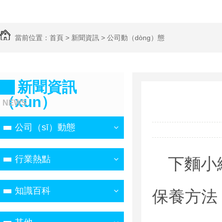
當前位置：
首頁
>
新聞資訊
>
公司動（dòng）態
新聞資訊
（xùn）
NEWS
公司（sī）動態
行業熱點
下麵小
知識百科
保養方法