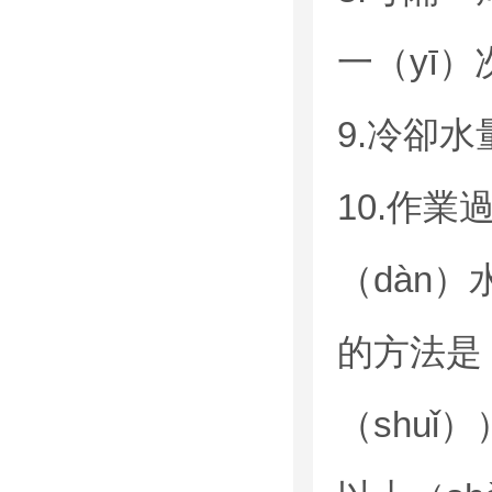
一（yī
9.冷卻
10.作
（dàn
的方法是：
（shuǐ