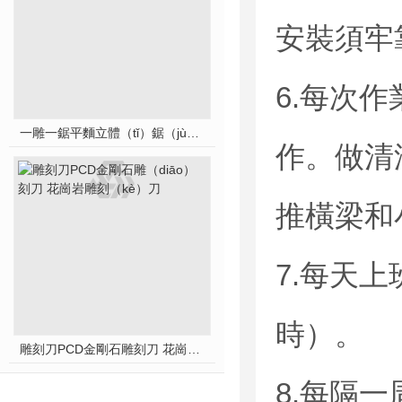
安裝須牢
6.每次作
一雕一鋸平麵立體（tǐ）鋸（jù）片多功能雕刻機
作。做清
推橫梁和
7.每天
時）。
雕刻刀PCD金剛石雕刻刀 花崗岩雕刻刀
8.每隔