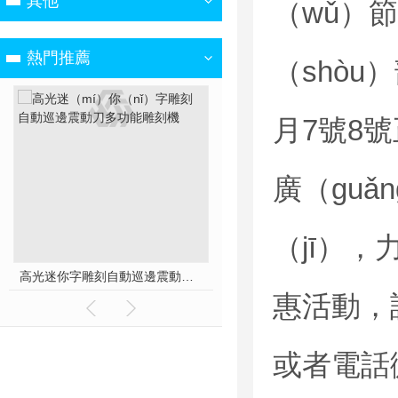
其他
（wǔ）
熱門推薦
（shòu
月7號8
廣（gu
（jī）
高光迷你字雕刻自動巡邊震動刀多功能雕刻機
一雕一鋸平麵（miàn）立體鋸（jù）片（piàn）多（du
惠活動，詳情
或者電話微信