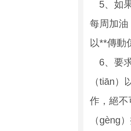
5、如
每周加油
以**傳
6、要
（tiān
作，絕不
（gèn