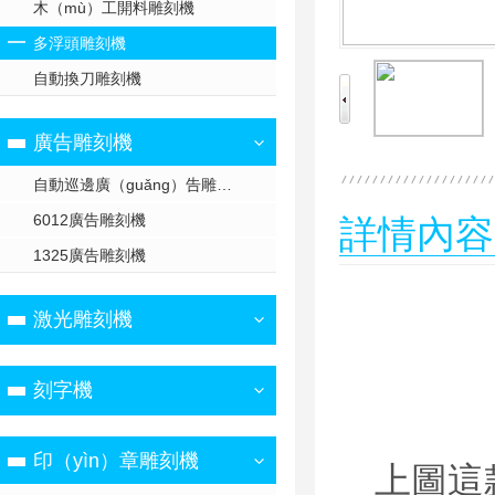
木（mù）工開料雕刻機
多浮頭雕刻機
自動換刀雕刻機
廣告雕刻機
自動巡邊廣（guǎng）告雕刻機
6012廣告雕刻機
詳情內容（
1325廣告雕刻機
激光雕刻機
刻字機
印（yìn）章雕刻機
上圖這