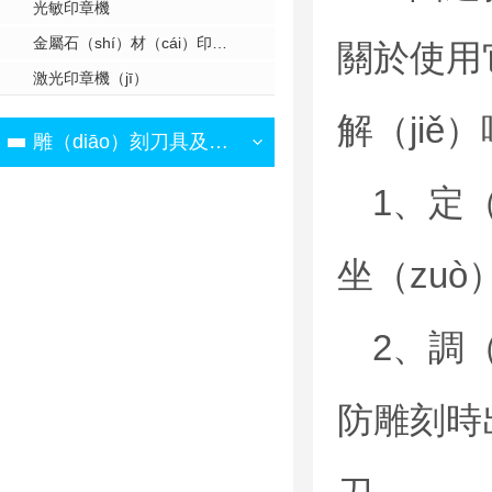
光敏印章機
金屬石（shí）材（cái）印章機
關於使用
激光印章機（jī）
解（jiě
雕（diāo）刻刀具及附件
1、定
坐（zuò
2、調
防雕刻時