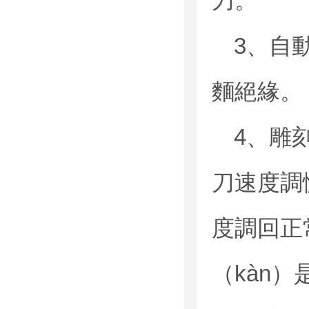
刀。
3、自
麵絕緣。
4、雕
刀速度調慢
度調回正
（kàn