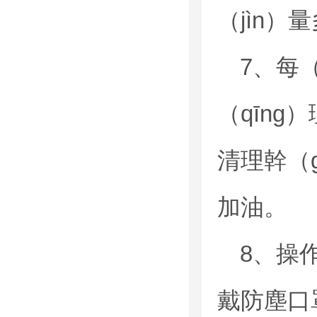
（jìn）
7、每
（qīng
清理幹（
加油。
8、操
戴防塵口