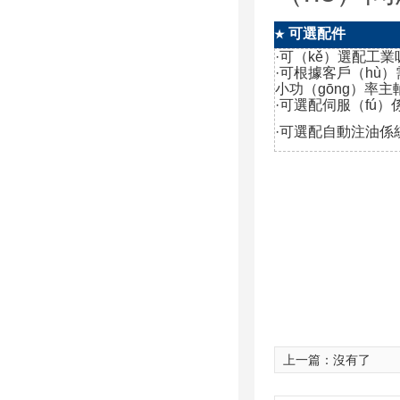
可選配件
★
·可（kě）選配工
·可根據客戶（hù）
小功（gōng）率主
·可選配伺服（fú）
·可選配自動注油係
上一篇：沒有了