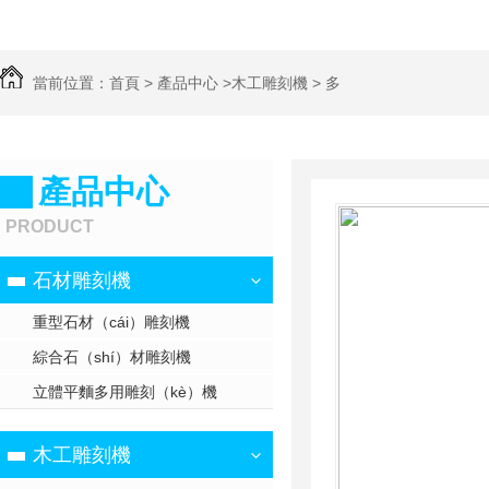
當前位置：
首頁
>
產品中心
>
木工雕刻機
>
多
（duō）浮頭雕刻（kè）機
產品中心
PRODUCT
石材雕刻機
重型石材（cái）雕刻機
綜合石（shí）材雕刻機
立體平麵多用雕刻（kè）機
木工雕刻機