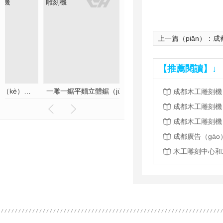
上一篇（piān）：
成
【推薦閱讀】↓
一雕一鋸平麵立體鋸（jù）片多功能雕刻機
雕刻刀PCD金剛石雕刻刀 花（huā）崗
成都木工雕刻機
木工雕刻中心和