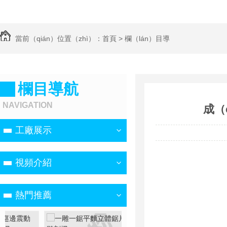
當前（qián）位置（zhì）：
首頁
>
欄（lán）目導
航
>
工（gōng）廠展示
欄目導航
NAVIGATION
成（
工廠展示
視頻介紹
熱門推薦