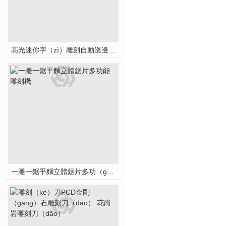
高光迷你字（zì）雕刻自動巡邊震動刀多功（gōng）能（néng）雕刻機
一雕一鋸平麵立體鋸片多功（gōng）能雕（diāo）刻（kè）機