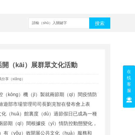
搜索
開（kāi）展群眾文化活動
在
线
分享（xiǎng）
客
服
控（kòng）機（jī）製就兩節期（qī）間疫情防
和旅遊部市場管理司司長劉克智在發布會上表
（huà）館裏度（dù）過節假日已成為一種
節期（qī）間根據疫（yì）情防控動態變化，
）有（yǒu）效開展公共文化（huà）服務和