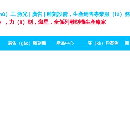
（mù）工 激光 | 廣告 | 雕刻設備，生產銷售專業服（fú）務
g），力（lì）刻，熾星，全係列雕刻機生產廠家
廣告（gào）雕刻機
產品中心
客（kè）戶案例
新
（lì）