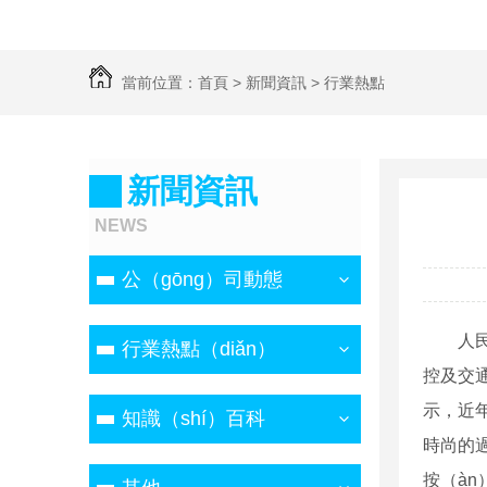
當前位置：
首頁
>
新聞資訊
>
行業熱點
新聞資訊
NEWS
公（gōng）司動態
人民
行業熱點（diǎn）
控及交
示，近
知識（shí）百科
時尚的
按（àn