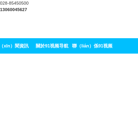
028-85450500
13060045627
（xīn）聞資訊
關於91视频导航
聯（lián）係91视频
APP
导航APP