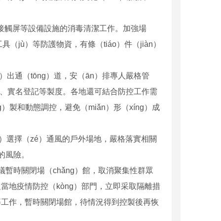
子接觸屏等設備設施的消毒清潔工作。加強場
（jù）等防護物資，有條（tiáo）件（jiàn）
）出通（tōng）道，安（ān）排專人嚴格管
康碼、實名登記等製度。各地還可結合防控工作需
）製和動態調控，避免（miǎn）形（xíng）成
ng）選擇（zé）通風的戶外場地，嚴格落實相關
集的風險。
建議暫時關閉場（chǎng）館，取消聚集性群眾
報當地疫情防控（kòng）部門，立即采取隔離措
消毒等工作，暫時關閉場館，待情況得到控製後再恢