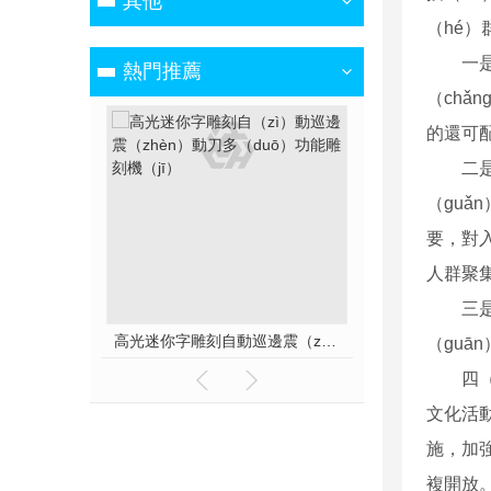
其他
（hé）
一
熱門推薦
（chǎ
的還可
二
（gu
要，對入
人群聚
三
激光打標機光纖機二氧化碳激光雕刻機
高光迷你字雕刻自動巡邊震（zhèn）動刀多功能雕刻機
（guā
四
文化活動
施，加強
複開放