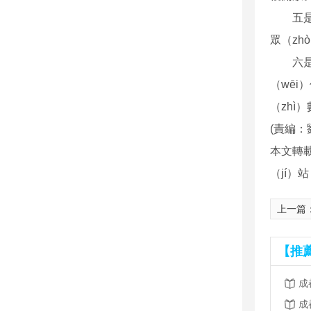
五
眾（zh
六
（wēi
（zhì
(責編：
本文轉載
（jí）
上一篇
【推
成