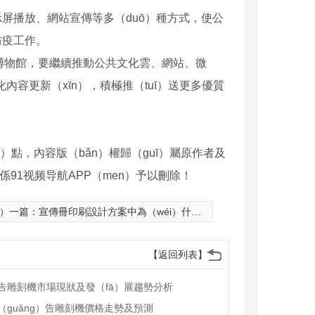
示屏播放、網站宣傳等多（duō）種方式，使公
防疫工作。
博物館，要繼續推動公共文化雲、網站、微
內容更新（xīn），積極推（tuī）送更多優質
）點，內容版（bǎn）權歸（guī）屬原作者及
聯係91视频导航APP（men）予以刪除！
à）一篇：
宣傳冊印刷設計方案中為（wéi）什麽要采用銅板紙？
【返回列表】
告雕刻機市場現狀及發（fā）展趨勢分析
（guǎng）告雕刻機價格走勢及預測