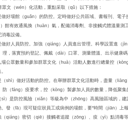
群眾文（wén）化活動，重點采取（qǔ）以下措施：
是做好場館（guǎn）的防控。定時做好公共區域、書報刊、電
ng）館有效通風換（huàn）氣，配備消毒劑、非接觸式體溫量測工具
配消毒設備。
是做好人員防控。加強（qiáng）人員進出管理。科學設置進（jìn
ǎn）理，落實預約登記、佩戴（dài）口罩、測量體溫、出示健
場公眾數量和參加群眾文化（huà）活動人數進行總量控（kòng
集。
是（shì）做好活動的防控。在舉辦群眾文化活動時，盡量（lià
一雕一鋸（jù）平麵立體鋸片多功（gōng）能雕刻機
雕刻刀PCD金剛石雕刻刀 花崗（gǎng）岩（yán）雕刻刀
n）防（fáng）疫要求，控（kòng）製參加人員的數量，降低聚
（sì）是防控風險（xiǎn）等級為中（zhōng）高風險區域的，
。發（fā）現可疑症狀員工或病例的場館，要*時間（jiān）上
（qiáng）密切（qiē）接觸者追蹤（zōng）、疫（yì）點
。