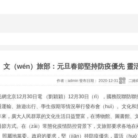
文（wén）旅部：元旦春節堅持防疫優先 靈活
作者：admin 發布日期： 2020-12-31
二維碼
網北京12月30日電 （劉穎穎）12月30日（rì），國務院聯防聯
通運輸、旅遊出行、學生假期等情況舉行發布會（huì）。文化
年來，廣大人民群眾的文化生活日益豐富，在博物館、圖書館、文化
過節方式。在（zài）常態化疫情防控背景下，文旅部要求各地在兩
）照屬地黨委、政府的要求，堅（jiān）持防疫優先，靈活（huó