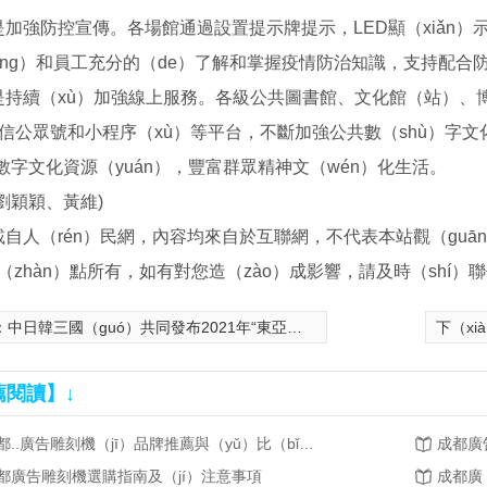
是加強防控宣傳。各場館通過設置提示牌提示，LED顯（xiǎn）
òng）和員工充分的（de）了解和掌握疫情防治知識，支持配合
是持續（xù）加強線上服務。各級公共圖書館、文化館（站）、
）信公眾號和小程序（xù）等平台，不斷加強公共數（shù）字文化
）數字文化資源（yuán），豐富群眾精神文（wén）化生活。
劉穎穎、黃維)
自人（rén）民網，內容均來自於互聯網，不代表本站觀（guān
站（zhàn）點所有，如有對您造（zào）成影響，請及時（shí）
：
中日韓三國（guó）共同發布2021年“東亞文化之都”當選城市
下（xi
薦閱讀】↓
成都..廣告雕刻機（jī）品牌推薦與（yǔ）比（bǐ）較
成都廣
都廣告雕刻機選購指南及（jí）注意事項
成都廣